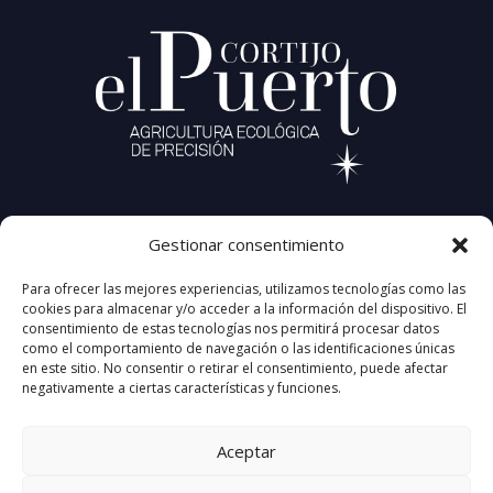
CORTIJO EL PUERTO
Gestionar consentimiento
Carretera A-456, KM 18.6
41440 Lora del Río (Sevilla) Spain
Para ofrecer las mejores experiencias, utilizamos tecnologías como las
+34 677 95 32 64
cookies para almacenar y/o acceder a la información del dispositivo. El
info@cortijoelpuerto.com
consentimiento de estas tecnologías nos permitirá procesar datos
como el comportamiento de navegación o las identificaciones únicas
en este sitio. No consentir o retirar el consentimiento, puede afectar
negativamente a ciertas características y funciones.
Aceptar